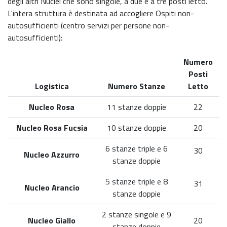
degli altri Nuclei che sono singole, a due e a tre posti letto.
L'intera struttura è destinata ad accogliere Ospiti non-
autosufficienti (centro servizi per persone non-
autosufficienti):
Numero
Posti
Logistica
Numero Stanze
Letto
Nucleo Rosa
11 stanze doppie
22
Nucleo Rosa Fucsia
10 stanze doppie
20
6 stanze triple e 6
30
Nucleo Azzurro
stanze doppie
5 stanze triple e 8
31
Nucleo Arancio
stanze doppie
2 stanze singole e 9
Nucleo Giallo
20
stanze doppie