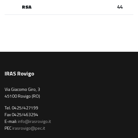
RSA
44
IRAS Rovigo
Via Giacomo Giro, 3
45100 Rovigo (RO)
Tel. 0425/427199
Fax 0425/463294
E-mail:
info@irasrovigo.it
PEC
irasrovigo@pec.it